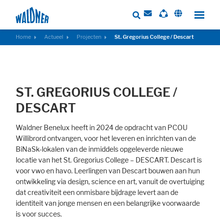
Home
Actueel
Projecten
St. Gregorius College / Descart
Required
These cookies are needed to let the basic page functionallity work
ST. GREGORIUS COLLEGE /
correctly.
DESCART
Consent Information
Waldner Benelux heeft in 2024 de opdracht van PCOU
Willibrord ontvangen, voor het leveren en inrichten van de
BiNaSk-lokalen van de inmiddels opgeleverde nieuwe
locatie van het St. Gregorius College – DESCART. Descart is
External Content
voor vwo en havo. Leerlingen van Descart bouwen aan hun
Includes resources that make external content available on the website.
ontwikkeling via design, science en art, vanuit de overtuiging
Such as YouTube, Instagram or similar providers.
dat creativiteit een onmisbare bijdrage levert aan de
identiteit van jonge mensen en een belangrijke voorwaarde
Consent Information
is voor succes.