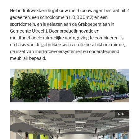
Het indrukwekkende gebouw met 6 bouwlagen bestaat uit 2
gedeelten: een schooldomein (10.000m2) en een
Marketing
sportdomein, en is gelegen aan de Grebbeberglaan in
Gemeente Utrecht. Door productinnovatie en
Statistic cookies anonymize your data and use it. These information will
help us to learn, how the users are using our website.
multifunctionele ruimtelijke vormgeving te combineren, is
op basis van de gebruikerswens en de beschikbare ruimte,
Consent Information
de inzet van mediatoevoersystemen en ondersteunend
meubilair bepaald.
1/10