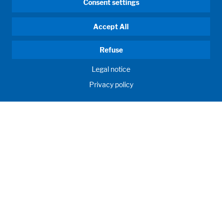
Consent settings
Accept All
Refuse
Legal notice
Privacy policy
HUMAN MOMENTUM. SINCE 1908.
Persoonlijke wensen zijn onze drijfveer. Voor en met onze
klanten ontwikkelen en produceren wij vulsystemen, proces
systemen, laboratoria, onderwijsruimtes alsmede klant
specifieke oplossingen. Innovatief en over de hele wereld.
Dit om gezamenlijk het maximaal mogelijke te bereiken op
het gebied van voeding, gezondheid en onderwijs.