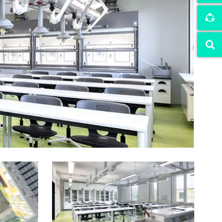
iders.
r website.