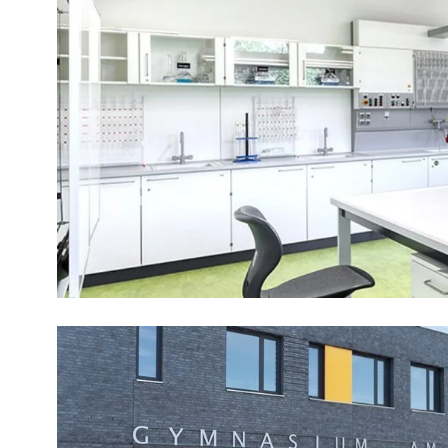
External Content
Includes resources that make external cont
Consent Information
Marketing
Statistic cookies anonymize your data and u
Consent Information