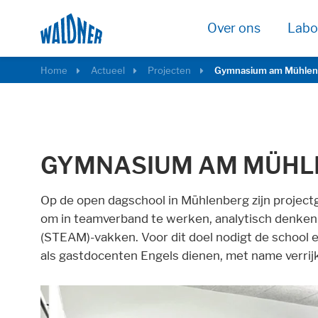
Over ons
Labo
Home
Actueel
Projecten
Gymnasium am Mühlen
GYMNASIUM AM MÜHL
Op de open dagschool in Mühlenberg zijn projectg
om in teamverband te werken, analytisch denken 
Required
(STEAM)-vakken. Voor dit doel nodigt de school e
als gastdocenten Engels dienen, met name verri
These cookies are needed to let the basic p
Consent Information