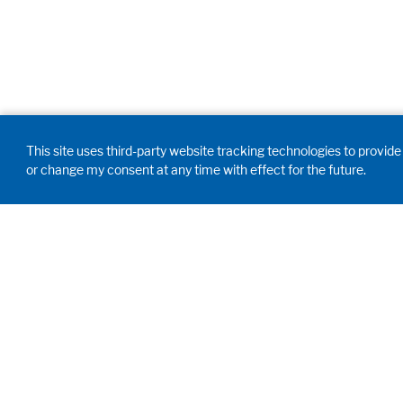
This site uses third-party website tracking technologies to provide 
or change my consent at any time with effect for the future.
HUMAN MOMENTUM.
Over ons
SINCE 1908.
Het bedrijf
Persoonlijke wensen zijn onze
Career
drijfveer. Voor en met onze
Duurzaamhe