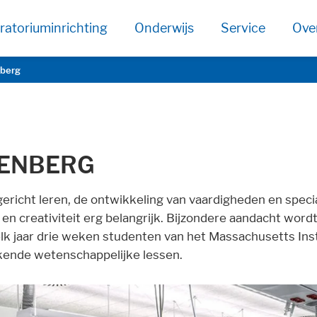
ratoriuminrichting
Onderwijs
Service
Ove
berg
ENBERG
ericht leren, de ontwikkeling van vaardigheden en special
en creativiteit erg belangrijk. Bijzondere aandacht wor
lk jaar drie weken studenten van het Massachusetts Insti
jkende wetenschappelijke lessen.
age functionallity work correctly.