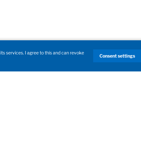
its services. I agree to this and can revoke
Consent settings
Producten
Laboratoriuminrichting
Onderwijs
id en omgeving