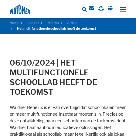
Home
Actueel
Nieuws
Artikel
Het multifunctionele schoollab heeft de toekomst
Required
These cookies are needed to let the basic page functionallity work
correctly.
06/10/2024
|
HET
Consent Information
MULTIFUNCTIONELE
SCHOOLLAB HEEFT DE
TOEKOMST
External Content
Waldner Benelux is er van overtuigd dat schoollokalen meer
Includes resources that make external content available on the website.
en meer multifunctioneel inzetbaar moeten zijn. Precies op
Such as YouTube, Instagram or similar providers.
deze ontwikkeling naar een schoollab van de toekomst richt
Consent Information
Waldner haar aanbod in educatieve oplossingen. Het
praktijklokaal als schoollab, maar tegelijkertijd ook als lokaal