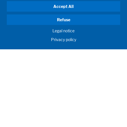
Accept All
Refuse
Legal notice
Privacy policy
HUMAN MOMENTUM. SINCE 1908.
Persoonlijke wensen zijn onze drijfveer. Voor en met onze
klanten ontwikkelen en produceren wij vulsystemen, proces
systemen, laboratoria, onderwijsruimtes alsmede klant
specifieke oplossingen. Innovatief en over de hele wereld.
Dit om gezamenlijk het maximaal mogelijke te bereiken op
het gebied van voeding, gezondheid en onderwijs.
Over ons