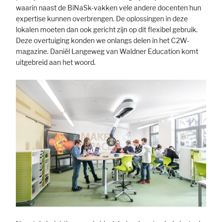
waarin naast de BiNaSk-vakken vele andere docenten hun
expertise kunnen overbrengen. De oplossingen in deze
lokalen moeten dan ook gericht zijn op dit flexibel gebruik.
Marketing
Deze overtuiging konden we onlangs delen in het C2W-
Statistic cookies anonymize your data and use it. These information will
magazine. Daniël Langeweg van Waldner Education komt
help us to learn, how the users are using our website.
uitgebreid aan het woord.
Consent Information