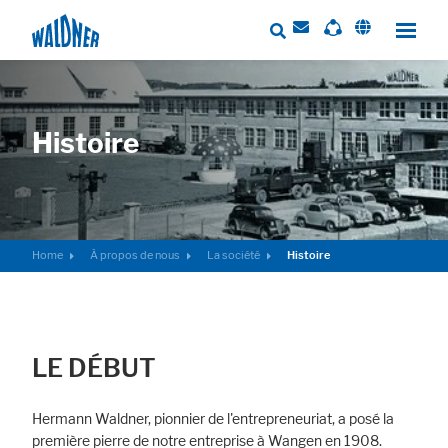
Histoire
Required
These cookies are needed to let the basic page functionallity work
correctly.
Consent Information
Home
À propos de nous
La société
Histoire
Marketing
Statistic cookies anonymize your data and use it. These information will
LE DÉBUT
help us to learn, how the users are using our website.
Consent Information
Hermann Waldner, pionnier de l'entrepreneuriat, a posé la
première pierre de notre entreprise à Wangen en 1908.