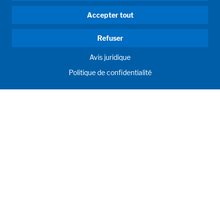
Accepter tout
Refuser
Avis juridique
Politique de confidentialité
HUMAN MOMENTUM. SINCE 1908.
Human requirements drive our actions. For and with our
customers, we develop and produce filling systems, process
systems, laboratories and learning rooms as individual
solutions. Innovative and worldwide. To jointly achieve the
humanly possible for nutrition, health and education.
À propos de nous
Produits