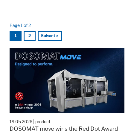
Page 1 of 2
1
2
Suivant >
19.05.2026
|
product
DOSOMAT move wins the Red Dot Award