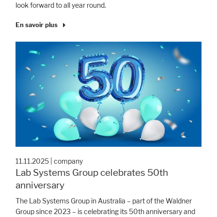
look forward to all year round.
En savoir plus
11.11.2025
|
company
Accepter tout
Save
Refuser
Lab Systems Group celebrates 50th
anniversary
Avis juridique
Politique de confidentialité
The Lab Systems Group in Australia – part of the Waldner
Group since 2023 – is celebrating its 50th anniversary and