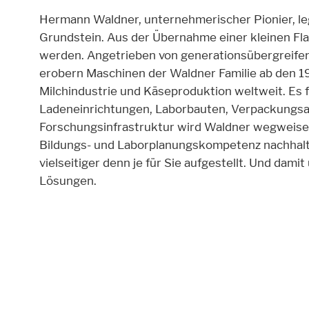
Hermann Waldner, unternehmerischer Pionier, l
Grundstein. Aus der Übernahme einer kleinen Fl
werden. Angetrieben von genera­tions­übergreife
Externe Inhalte
erobern Maschinen der Waldner Familie ab den 1
Milchindustrie und Käseproduktion weltweit. Es f
Beinhaltet Ressourcen, welche externe Inh
Laden­einrichtungen, Laborbauten, Verpackungsa
Forschungsinfrastruktur wird Waldner wegweise
Cookie Informationen anzeigen
Bildungs- und Laborplanungskompetenz nachhalti
vielseitiger denn je für Sie aufgestellt. Und damit
Lösungen.
Marketing und Statist
Statistic cookies anonymize your data and u
Cookie Informationen anzeigen