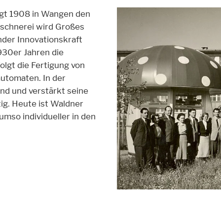
egt 1908 in Wangen den
aschnerei wird Großes
nder Innovationskraft
930er Jahren die
olgt die Fertigung von
alte auf der Website zur Verfügung stellen. Wie zum Beispiel YouTube, I
utomaten. In der
nd und verstärkt seine
g. Heute ist Waldner
 umso individueller in den
ik
se it. These information will help us to learn, how the users are using ou