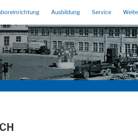
boreinrichtung
Ausbildung
Service
Weite
age functionallity work correctly.
SCH