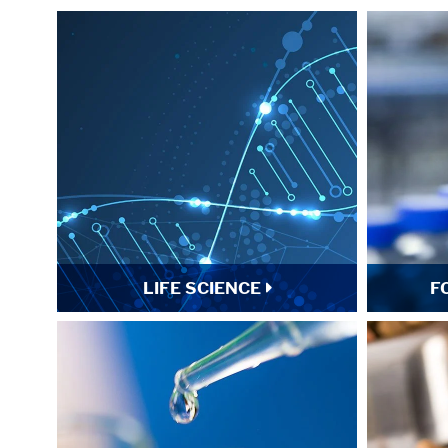
LIFE SCIENCE
F
Alle akzeptieren
Speichern
Able
Impressum
Datenschutz