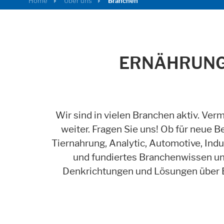
Home
Über uns
Branchen
ERNÄHRUNG,
Externe Inhalte
Beinhaltet Ressourcen, welche externe Inh
Cookie Informationen anzeigen
Wir sind in vielen Branchen aktiv. Verm
weiter. Fragen Sie uns! Ob für neue B
Tiernahrung, Analytic, Automotive, Indu
und fundiertes Branchenwissen unt
Marketing und Statist
Denkrichtungen und Lösungen über B
Statistic cookies anonymize your data and u
Cookie Informationen anzeigen