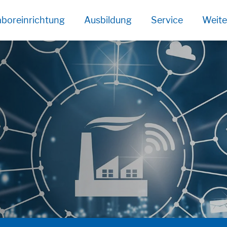
boreinrichtung
Ausbildung
Service
Weite
age functionallity work correctly.