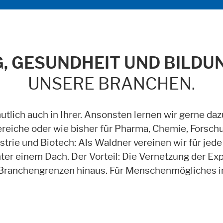
 GESUNDHEIT UND BILDUN
UNSERE BRANCHEN.
alte auf der Website zur Verfügung stellen. Wie zum Beispiel YouTube, I
utlich auch in Ihrer. Ansonsten lernen wir gerne da
ereiche oder wie bisher für Pharma, Chemie, Forsch
strie und Biotech: Als Waldner vereinen wir für je
er einem Dach. Der Vorteil: Die Vernetzung der Expe
ik
ranchengrenzen hinaus. Für Menschenmögliches in
se it. These information will help us to learn, how the users are using ou