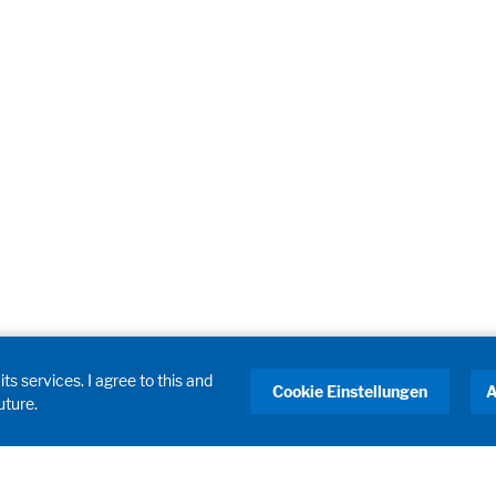
ts services. I agree to this and
Cookie Einstellungen
A
uture.