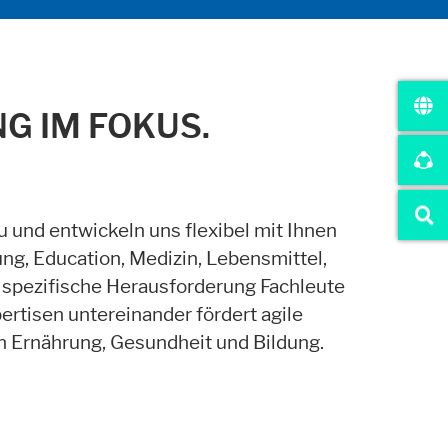
G IM FOKUS.
nstagram oder ähnliche Anbieter.
zu und entwickeln uns flexibel mit Ihnen
ung, Education, Medizin, Lebensmittel,
de spezifische Herausforderung Fachleute
rtisen untereinander fördert agile
 Ernährung, Gesundheit und Bildung.
r website.